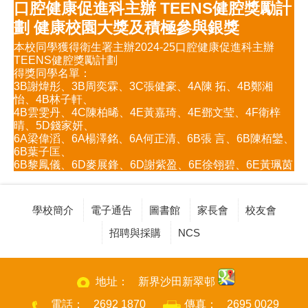
口腔健康促進科主辦 TEENS健腔獎勵計
劃 健康校園大獎及積極參與銀獎
本校同學獲得衛生署主辦2024-25口腔健康促進科主辦
TEENS健腔獎勵計劃
得獎同學名單：
3B謝煒彤、3B周奕霖、3C張健豪、4A陳 拓、4B鄭湘
怡、4B林子軒、
4B雲雯丹、4C陳柏晞、4E黃嘉琦、4E鄧文莹、4F衛梓
晴、5D錢家妍、
6A梁偉滔、6A楊澤銘、6A何正清、6B張 言、6B陳栢鑾、
6B葉子匡、
6B黎鳳儀、6D麥展鋒、6D謝紫盈、6E徐翎碧、6E黃珮茵
學校簡介
電子通告
圖書館
家長會
校友會
招聘與採購
NCS
地址：
新界沙田新翠邨
電話：
2692 1870
傳真：
2695 0029