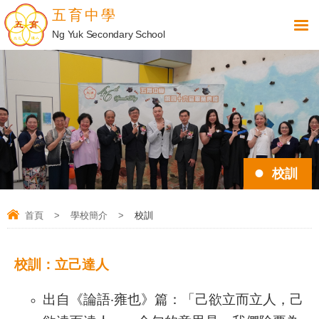
五育中學
Ng Yuk Secondary School
校訓
首頁
>
學校簡介
>
校訓
校訓：立己達人
出自《論語‧雍也》篇：「己欲立而立人，己