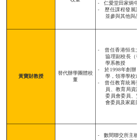
校董
-
仁愛堂田家炳中
-
歷任課程發展
並參與其他與
-
曾任香港恒生
協理副校長（
學系教授
1998
-
於
年創辦
替代辦學團體校
黃寶財教授
學，領導學校
董
-
曾任教育統籌
員、教育局資
委員會委員、
會委員及家庭
-
數間聯交所主板