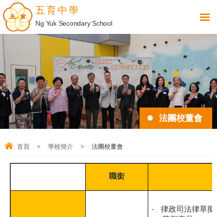
五育中學
Ng Yuk Secondary School
法團校董會
首頁
>
學校簡介
>
法團校董會
職銜
-
律政司法律草擬