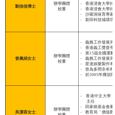
辦學團體
-
香港浸會大學持
劉信信博士
校董
-
香港浸會大學持
-
沙羅洞保育專家
-
新田科技城環境
-
義務工作發展局
-
香港義工獎督導
15
-
第
屆全國運動
辦學團體
曾佩娟女士
-
義務工作發展局
校董
-
星達娛樂製作有
-
曾為多間非牟利
2005
-
於
年獲頒
-
香港中文大學
主任
-
田家炳基金會屬
辦學團體
吳潔容女士
-
教育局「價值觀