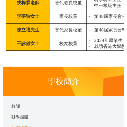
-
科學科科主任
戎梓霖老師
替代教員校董
-
中一級級主任
48
李夢詩女士
家長校董
-
第
屆家長會主
48
陳立禮先生
替代家長校董
-
第
屆家長會幹
2024
-
年畢業生
王詠儀女士
校友校董
-
就讀香港大學教
學校簡介
校訓
辦學團體