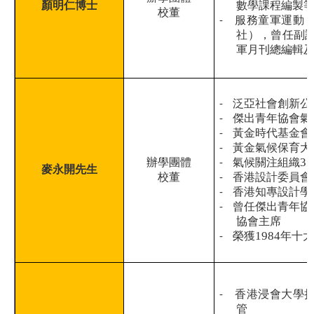
顏明仁博士
數學課程編製
校董
-
服務童軍運動
社），曾任副
軍月刊總編輯
-
泛亞社會創新公
-
傑出青年協會氣
-
黃金時代基金會
-
黃金氣候保育大
3
辦學團體
-
氣候關注組織
麥永開先生
校董
-
香港設計委員會
-
香港知專設計學
-
曾任傑出青年協
協會主席
1984
-
榮獲
年十
-
香港浸會大學
管