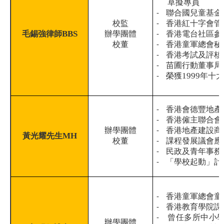
草擬專員
-
聯合國兒童基金
校監
-
香港紅十字會管
BBS
毛錫強律師
辦學團體
-
香港電台社區參
校董
-
香港童軍總會秘
-
香港考試及評核
-
苗圃行動董事局
1999
-
榮獲
年十
-
香港會德豐地產
-
香港僱主聯合會
辦學團體
-
香港地產建設商
MH
黃光耀先生
校董
-
課程發展議會應
-
民政及青年事務
-
「學校起動」計
-
香港童軍總會童
-
香港教育學院課
-
曾任多所中小
辦學團體