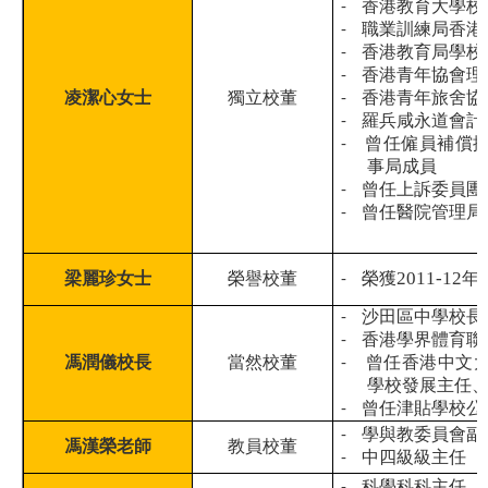
-
香港教育大學校
-
職業訓練局香港
-
香港教育局學校
-
香港青年協會理
凌潔心女士
獨立校董
-
香港青年旅舍協
-
羅兵咸永道會計
-
曾任僱員補償
事局成員
-
曾任上訴委員團
-
曾任醫院管理局
2011-12
梁麗珍女士
榮譽校董
-
榮獲
年
-
沙田區中學校長
-
香港學界體育聯
馮潤儀校長
當然校董
-
曾任香港中文
學校發展主任
-
曾任津貼學校公
-
學與教委員會副
馮漢榮老師
教員校董
-
中四級級主任