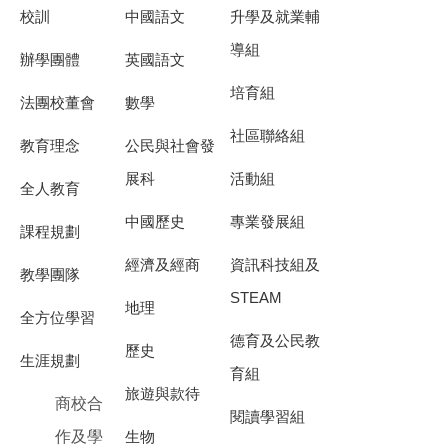
校訓
中國語文
升學及就業輔
導組
辦學團體
英國語文
培育組
法團校董會
數學
社區聯絡組
教育理念
公民與社會發
展科
活動組
全人教育
中國歷史
專業發展組
課程規劃
經濟及經商
資訊科技組及
教學團隊
STEAM
地理
全方位學習
德育及公民教
歷史
生涯規劃
育組
旅遊與款待
商校合
閱讀學習組
作及學
生物