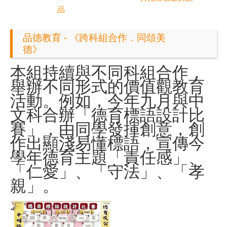
品
品德教育 - 《跨科組合作．同頌美
德》
本組持續與不同科組合作，
舉辦不同形式的價值觀教育
活動
。例
如，今年九月與中
文科合辦「德育標語設計比
賽」，由同學發揮創意，
創
作出顯淺易懂標語，
宣傳今
學年德育主題「責任感」、
「仁愛」、「守法」、「孝
親」。