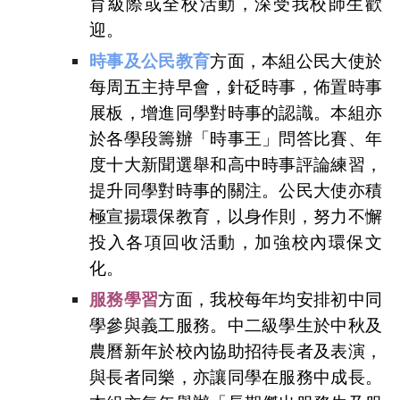
育級際或全校活動，深受我校師生歡
迎。
時事及公民教育
方面，本組公民大使於
每周五主持早會，針砭時事，佈置時事
展板，增進同學對時事的認識。本組亦
於各學段籌辦「時事王」問答比賽、年
度十大新聞選舉和高中時事評論練習，
提升同學對時事的關注。公民大使亦積
極宣揚環保教育，以身作則，努力不懈
投入各項回收活動，加強校內環保文
化。
服務學習
方面，我校每年均安排初中同
學參與義工服務。中二級學生於中秋及
農曆新年於校內協助招待長者及表演，
與長者同樂，亦讓同學在服務中成長。