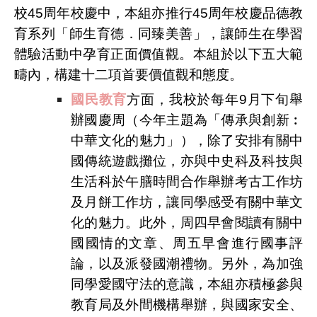
校45周年校慶中，本組亦推行45周年校慶品德教
育系列「師生育德．同臻美善」，讓師生在學習
體驗活動中孕育正面價值觀。本組於以下五大範
疇內，構建十二項首要價值觀和態度。
國民教育
方面，我校於每年9月下旬舉
辦國慶周（今年主題為「傳承與創新︰
中華文化的魅力」），除了安排有關中
國傳統遊戲攤位，亦與中史科及科技與
生活科於午膳時間合作舉辦考古工作坊
及月餅工作坊，讓同學感受有關中華文
化的魅力。此外，周四早會閱讀有關中
國國情的文章、周五早會進行國事評
論，以及派發國潮禮物。另外，為加強
同學愛國守法的意識，本組亦積極參與
教育局及外間機構舉辦，與國家安全、