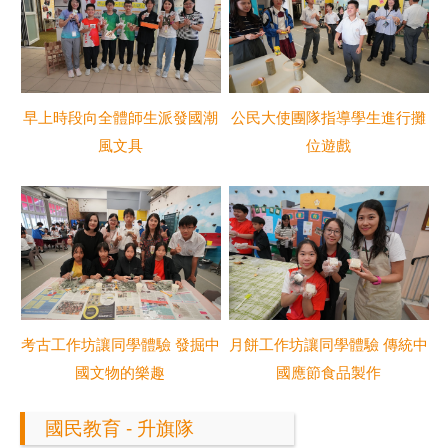
早上時段向全體師生派發國潮
公民大使團隊指導學生進行攤
風文具
位遊戲
考古工作坊讓同學體驗 發掘中
月餅工作坊讓同學體驗 傳統中
國文物的樂趣
國應節食品製作
國民教育 - 升旗隊