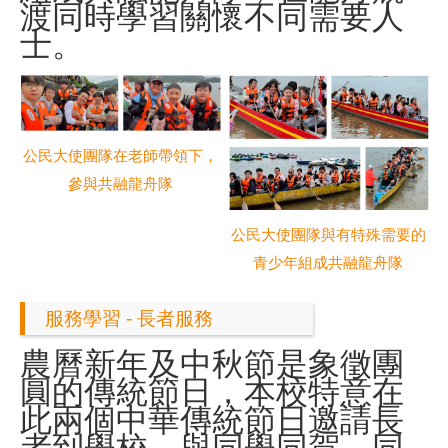
渡同時學習關懷不同需要人
士。
公民大使團隊在老師帶領下，
參與共融龍舟隊
公民大使團隊與有特殊需要的
青少年組成共融龍舟隊
服務學習 - 長者服務
農曆新年及中秋節是象徵團
圓的傳統節日，本校特意在
此兩個中華傳統節日邀請長