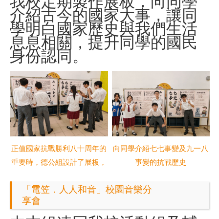
我校
定期製作展板，向同學
介紹古今的國家大事，讓同
學明白國家歷史與我們生活
息息相關，提升同學的國民
身份認同。
正值國家抗戰勝利八十周年的
向同學介紹七七事變及九一八
重要時，德公組設計了展板，
事變的抗戰歷史
「電笠．人人和音」校園音樂分
享會