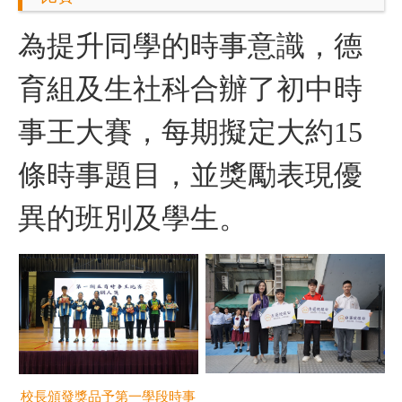
為提升同學的時事意識，德
育組及生社科合辦了初中時
事王大賽，每期擬定大約15
條時事題目，並獎勵表現優
異的班別及學生。
校長頒發獎品予第一學段時事