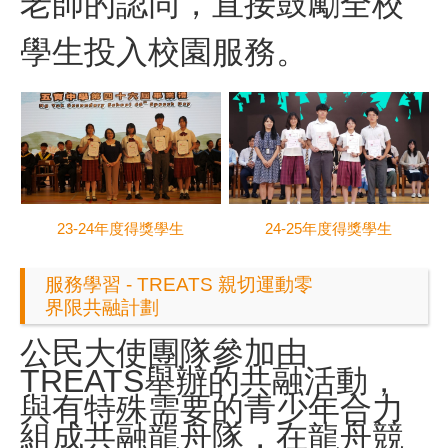
老師的認同，直接鼓勵全校
學生投入校園服務。
24-25年度得獎學生
23-24年度得獎學生
服務學習 - TREATS 親切運動零
界限共融計劃
公民大使團隊參加由
TREATS舉辦的共融活動，
與有特殊需要的青少年合力
組成共融龍舟隊，在龍舟競