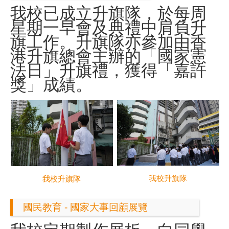
我校已成立升旗隊，於每周
星期一早會及典禮中肩負升
旗工作。升旗隊亦參加由香
港升旗總會主辦的「國家憲
法日」升旗禮，獲得「嘉許
獎」成績。
我校升旗隊
我校升旗隊
國民教育 - 國家大事回顧展覽