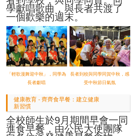
者到學校，與同學同賀。同
學獻唱歌曲，與長者共渡了
一個歡樂的週末。
長者到校與同學同賀中秋，感
「輕歌漫舞迎中秋」，同學為
受中秋節日氣氛
長者獻唱
健康教育 - 齊齊食早餐：建立健康
新習慣
全校師生於
9月
期間早會一同
進食早餐，由公民大使團隊