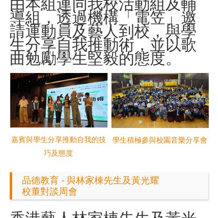
由本組連同我校活動組及輔
導組，透過機構「電笠」邀
請運動員及藝人到校，與學
生分享自我推動術，並以歌
曲勉勵學生堅毅的態度。
嘉賓與學生分享推動自我的技
學生積極參與校園音樂分享會
巧及態度
品德教育 - 與林家棟先生及黃光耀
校董對談周會