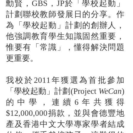
勳賢，
GBS
，
JP
於「學校起動」
計劃聯校教師發展日的分享。作
為「學校起動」計劃的創辦人，
他強調教育學生知識固然重要，
惟要有「常識」，懂得解決問題
更重要。
我校於
2011
年獲選為首批參加
「學校起動」計劃
(Project
WeCan
)
的中學，連續
6
年共獲得
$12,000,000
捐款，並與會德豐地
產及香港中文大學專家學者結成