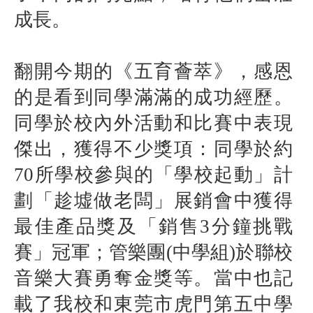
成長。
翻開今期的《五育薈萃》，感恩
的是看到同學滿滿的成功經歷。
同學於校內外活動和比賽中表現
傑出，獲得不少獎項：同學於約
70所學校參與的「學校起動」計
劃「趁墟做老闆」展銷會中獲得
最佳產品獎及「銷售3分鐘挑戰
賽」冠軍；管樂團(中學組)於聯校
音樂大賽勇奪金獎等。當中也記
載了我校和東莞市虎門第五中學