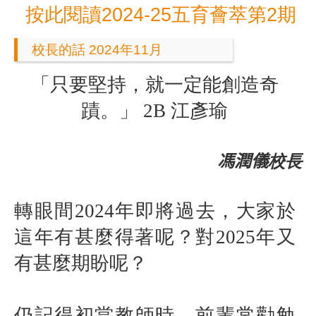
按此閱讀2024-25五育薈萃第2期
校長的話 2024年11月
「只要堅持，就一定能創造奇
蹟。」
2B
江彥瑜
馮潤儀
校長
轉眼間
2024
年即將過去，大家於
這年有甚麼得著呢？對
2025
年又
有甚麼期盼呢？
仍記得初當教師時，前輩常勸勉