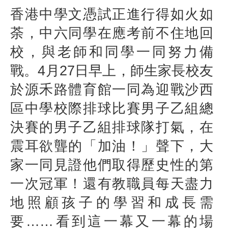
香港中學文憑試正進行得如火如
荼，中六同學在應考前不住地回
校，與老師和同學一同努力備
戰。
4
月
27
日早上，師生家長校友
於源禾路體育館一同為迎戰沙西
區中學校際排球比賽男子乙組總
決賽的男子乙組排球隊打氣，在
震耳欲聾的「加油！」聲下，大
家一同見證他們取得歷史性的第
一次冠軍！還有教職員每天盡力
地照顧孩子的學習和成長需
要
……
看到這一幕又一幕的場