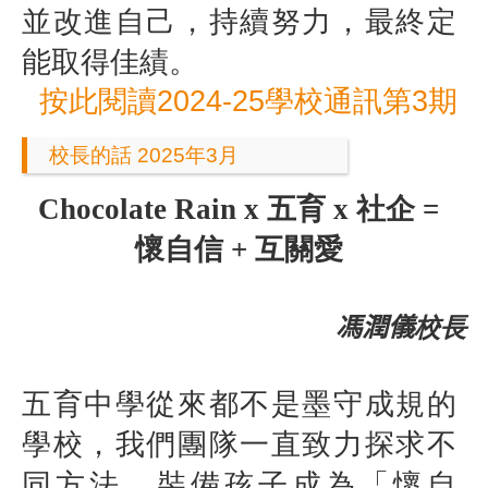
並改進自己，持續努力，最終定
能取得佳績。
按此閱讀2024-25學校通訊第3期
校長的話 2025年3月
Chocolate Rain x
五育
x
社企
=
懷自信
+
互關愛
馮潤儀
校長
五育中學從來都不是墨守成規的
學校，我們團隊一直致力探求不
同方法，裝備孩子成為「懷自