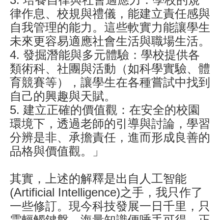
律作息、校規與禮儀，能建立責任感與
自我管理的能力。這些軟實力能讓學生
未來更容易適應社會生活與職場生活。
4.
發掘潛能與多元體驗：學校提供各
類術科、社團與活動（如科學實驗、體
育競賽等），讓學生在各種嘗試中找到
自己的興趣與天賦。
5.
建立正確的價值觀：在安全的校園
環境下，透過老師的引導與討論，學習
分辨是非、承擔責任，進而形成良善的
品格與價值觀。」
其實，上述的解釋是出自人工智能
(Artificial Intelligence)之手，我只作了
一些修訂。現今科技發展一日千里，只
需輕觸鍵盤，海量知識便唾手可得。正