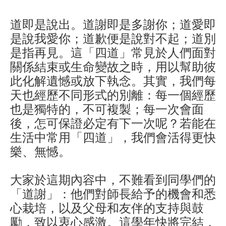
道即是說出。道謝即是多謝你；道愛即
是說我愛你；道歉便是說對不起；道別
是指再見。這「四道」常見於人們面對
關係結束或生命變故之時，用以幫助彼
此化解遺憾或放下執念。其實，我們每
天也經歷不同形式的別離：每一個經歷
也是獨特的，不可複製；每一次會面
後，怎可保證必定有下一次呢？若能在
生活中常用「四道」，我們會活得更快
樂、無憾。
大家於這期內容中，不難看到同學們的
「道謝」：他們對師長給予的機會和悉
心栽培，以及父母和友伴的支持與鼓
勵，致以衷心感激。這學年快將完結，