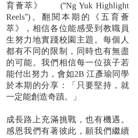
育薈萃》
(
“
Ng Yuk Highlight
Reels
”
)
。翻閱本期的《五育薈
萃》，相信各位能感受到教職員
生努力地實踐校園主題。每個人
都有不同的限制，同時也有無盡
的可能。我們相信每一位孩子若
能付出努力，會如
2B
江彥瑜同學
於本期的分享：「只要堅持，就
一定能創造奇蹟。」
成長路上充滿挑戰，也有機遇。
感恩我們有著彼此，願我們繼續