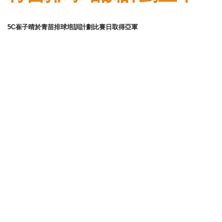
5C崔子晴於
青苗排球培訓計劃
比賽日取得
亞軍