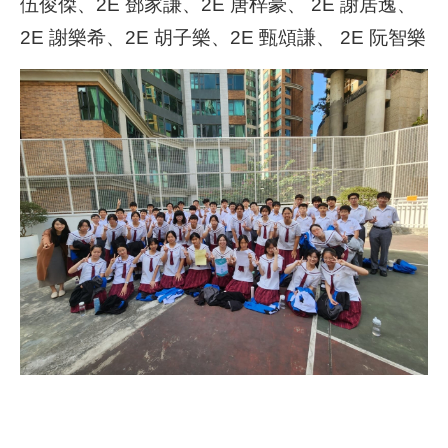
伍俊傑、2E 鄧家謙、2E 唐梓豪、 2E 謝居逸、
2E 謝樂希、2E 胡子樂、2E 甄頌謙、 2E 阮智樂