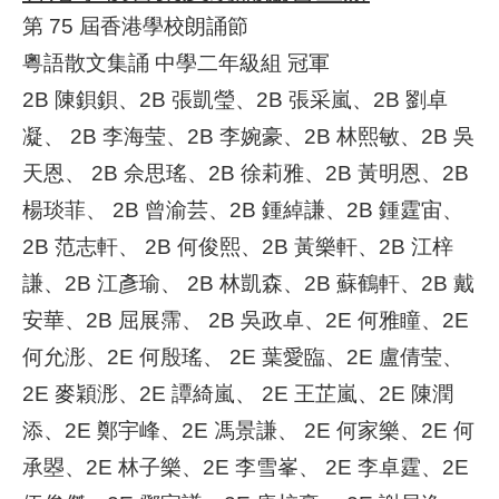
第 75 屆香港學校朗誦節
粵語散文集誦 中學二年級組 冠軍
2B 陳鋇鋇、2B 張凱瑩、2B 張采嵐、2B 劉卓
凝、 2B 李海莹、2B 李婉豪、2B 林熙敏、2B 吳
天恩、 2B 佘思瑤、2B 徐莉雅、2B 黃明恩、2B
楊琰菲、 2B 曾渝芸、2B 鍾綽謙、2B 鍾霆宙、
2B 范志軒、 2B 何俊熙、2B 黃樂軒、2B 江梓
謙、2B 江彥瑜、 2B 林凱森、2B 蘇鶴軒、2B 戴
安華、2B 屈展霈、 2B 吳政卓、2E 何雅瞳、2E
何允浵、2E 何殷瑤、 2E 葉愛臨、2E 盧倩莹、
2E 麥穎浵、2E 譚綺嵐、 2E 王芷嵐、2E 陳潤
添、2E 鄭宇峰、2E 馮景謙、 2E 何家樂、2E 何
承曌、2E 林子樂、2E 李雪峯、 2E 李卓霆、2E